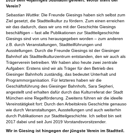
2019 sein 40jähriges Jubiläum gefeiert. Wofür steht der
Verein?
Sebastian Wuttke:
Die Freunde Giesings haben sich selbst zum
Ziel gesetzt, die Stadtteilkultur zu fördern. Zum einen erreichen
wir das dadurch, dass wir uns mit der Geschichte Giesings
beschäftigen – fast alle Publikationen zur Stadtteilgeschichte
Giesings sind von uns herausgegeben worden – zum anderen
z.B. durch Veranstaltungen, Stadtteilführungen und
Ausstellungen. Durch die Freunde Giesings ist der Giesinger
Bahnhof als Stadtteilkulturzentrum entstanden, den wir auch als
Träger­verein betreiben. Wir haben also heute zwei zentrale
Aufgaben: Erstens sind wir als Träger für den Betrieb des
Giesinger Bahnhofs zuständig, das bedeutet Unterhalt und
Programmorganisation. Für letzteres haben wir die
Geschäftsführung des Giesinger Bahnhofs, Sara Sepheri,
angestellt und erhalten dafür durch das Kulturreferat der Stadt
München eine Regelförderung. Zweitens führen wir die ideelle
Vereinstätigkeit fort: Durch den Arbeitskreis Geschichte genauso
wie durch Veranstaltungen, Ausstellungen und auch weiterhin
durch Publikationen zur Stadtteilgeschichte. Ich selbst bin seit
2017 dabei und seit Juni 2019 Vorstandsvorsitzender.
Wir in Giesing ist hingegen der jüngste Verein im Stadtteil.