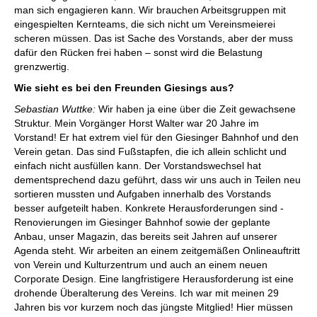
man sich engagieren kann. Wir brauchen Arbeitsgruppen mit
eingespielten Kernteams, die sich nicht um Vereinsmeierei
scheren müssen. Das ist Sache des Vorstands, aber der muss
dafür den Rücken frei haben – sonst wird die Belastung
grenzwertig.
Wie sieht es bei den Freunden Giesings aus?
Sebastian Wuttke:
Wir haben ja eine über die Zeit ­gewachsene
Struktur. Mein Vorgänger Horst Walter war 20 Jahre im
Vorstand! Er hat extrem viel für den ­Giesinger Bahnhof und den
Verein getan. Das sind Fußstapfen, die ich allein schlicht und
einfach nicht ausfüllen kann. Der Vorstandswechsel hat
dementsprechend dazu geführt, dass wir uns auch in Teilen neu
sortieren mussten und Aufgaben innerhalb des Vorstands
besser aufgeteilt haben. Konkrete Herausforderungen sind ­
Renovierungen im Giesinger Bahnhof sowie der geplante
Anbau, unser Magazin, das bereits seit Jahren auf ­unserer
Agenda steht. Wir arbeiten an einem zeit­gemäßen Onlineauftritt
von Verein und Kultur­zentrum und auch an einem neuen
Corporate Design. Eine langfristigere Herausforderung ist eine
drohende Überalterung des Vereins. Ich war mit meinen 29
Jahren bis vor kurzem noch das jüngste Mitglied! Hier müssen