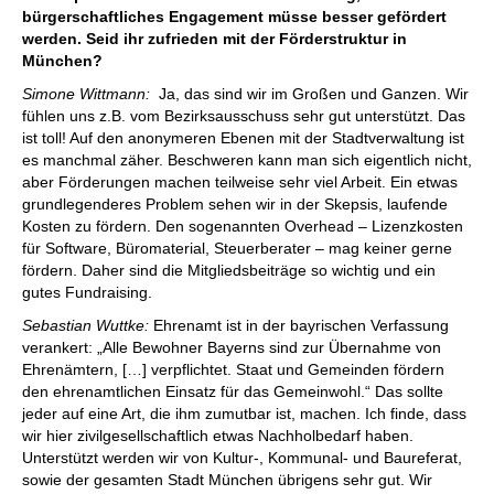
bürgerschaftliches Engagement müsse besser gefördert
werden. Seid ihr zufrieden mit der Förderstruktur in
München?
Simone Wittmann:
Ja, das sind wir im Großen und Ganzen. Wir
fühlen uns z.B. vom Bezirksausschuss sehr gut unterstützt. Das
ist toll! Auf den ­anonymeren ­Ebenen mit der Stadtverwaltung ist
es manchmal ­zäher. Beschweren kann man sich eigentlich nicht,
aber ­Förderungen machen teilweise sehr viel Arbeit. Ein ­etwas
grundlegenderes Problem sehen wir in der Skepsis, ­laufende
Kosten zu fördern. Den sogenannten Overhead – Lizenzkosten
für Software, Büromaterial, Steuerberater – mag keiner gerne
fördern. Daher sind die Mitglieds­beiträge so wichtig und ein
gutes Fundraising.
Sebastian Wuttke:
Ehrenamt ist in der bayrischen Verfassung
verankert: „Alle Bewohner Bayerns sind zur Übernahme von
Ehrenämtern, […] verpflichtet. Staat und Gemeinden fördern
den ehrenamtlichen Einsatz für das Gemeinwohl.“ Das sollte
jeder auf eine Art, die ihm zumutbar ist, machen. Ich finde, dass
wir hier zivil­gesellschaftlich etwas Nachholbedarf haben.
Unterstützt werden wir von Kultur-, Kommunal- und Baureferat,
sowie der gesamten Stadt München übrigens sehr gut. Wir