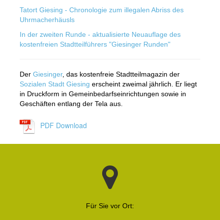
Tatort Giesing - Chronologie zum illegalen Abriss des
Uhrmacherhäusls
In der zweiten Runde - aktualisierte Neuauflage des
kostenfreien Stadtteilführers "Giesinger Runden"
Der
Giesinger
, das kostenfreie Stadtteilmagazin der
Sozialen Stadt Giesing
erscheint zweimal jährlich. Er liegt
in Druckform in Gemeinbedarfseinrichtungen sowie in
Geschäften entlang der Tela aus.
PDF Download
Für Sie vor Ort: