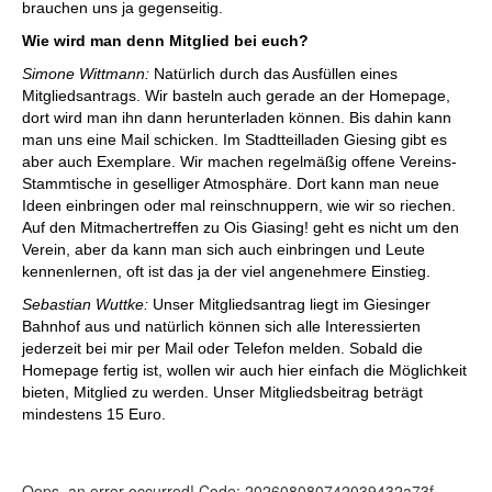
brauchen uns ja gegenseitig.
Wie wird man denn Mitglied bei euch?
Simone Wittmann:
Natürlich durch das Ausfüllen eines
Mitgliedsantrags. Wir basteln auch gerade an der Homepage,
dort wird man ihn dann herunterladen können. Bis dahin kann
man uns eine Mail schicken. Im Stadtteilladen Giesing gibt es
aber auch Exemplare. Wir machen regelmäßig offene Vereins-
Stammtische in geselliger Atmosphäre. Dort kann man neue
Ideen einbringen oder mal reinschnuppern, wie wir so riechen.
Auf den Mitmachertreffen zu Ois Giasing! geht es nicht um den
Verein, aber da kann man sich auch einbringen und Leute
kennenlernen, oft ist das ja der viel angenehmere Einstieg.
Sebastian Wuttke:
Unser Mitgliedsantrag liegt im Giesinger
Bahnhof aus und natürlich können sich alle Interessierten
jederzeit bei mir per Mail oder Telefon melden. Sobald die
Homepage fertig ist, wollen wir auch hier einfach die Möglichkeit
bieten, Mitglied zu werden. Unser Mitgliedsbeitrag beträgt
mindestens 15 Euro.
Oops, an error occurred! Code: 202608080742039432a73f