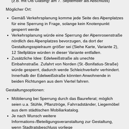
(z.B. mit Ois Giasing! am 7. September als Abschluss)
Möglicher Ort:
Gemäß Verkehrsplanung komme jede Seite des Alpenplatzes
für eine Sperrung in Frage, solange kein Knotenpunkt
gesperrt werde
Verkehrsplanung würde eine Sperrung der Alpenrosenstraße
nördlich des Alpenplatzes bevorzugen, da dort der
Gestaltungsspielraum größer sei (Siehe Karte, Variante 2),
12 Stellplätze würden in dieser Variante entfallen.
Zusätzliche Idee: Edelweißstraße als unechte
Einbahnstraße. Zufahrt von Norden (St.-Bonifatius-Straße)
würde gesperrt, dadurch werde Schleichverkehr verhindert.
Innerhalb der Edelweißstraße könnten Anwohnende in
beiden Richtungen aus dem Viertel fahren.
Gestaltungsoptionen:
Möblierung bei Sperrung durch das Baureferat; möglich
seien u.a. Stühle, Pflanztröge, Fahrradständer, Liegemöbel
aus dem städtischen Mobiliarkatalog.
Je nach Wunsch weitere
Informations-/Beteiligungsveranstaltung zur Gestaltung,
wenn Stadtratsbeschluss vorliege