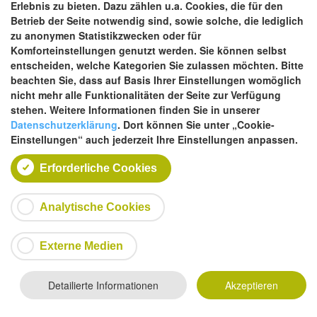
Erlebnis zu bieten. Dazu zählen u.a. Cookies, die für den
München — in Pilotprojektstraßen im Sommer
Betrieb der Seite notwendig sind, sowie solche, die lediglich
2019 realisieren
(18. April 2018)
zu anonymen Statistikzwecken oder für
Die Grünen/Rose Liste:
Sommerstraßen light —
Komforteinstellungen genutzt werden. Sie können selbst
Saisonale Umwandlung von Kfz-Stellplätzen zu
entscheiden, welche Kategorien Sie zulassen möchten. Bitte
Freischankflächen
(14. Juni 2018)
beachten Sie, dass auf Basis Ihrer Einstellungen womöglich
nicht mehr alle Funktionalitäten der Seite zur Verfügung
stehen. Weitere Informationen finden Sie in unserer
Datenschutzerklärung
. Dort können Sie unter „Cookie-
Einstellungen“ auch jederzeit Ihre Einstellungen anpassen.
Erforderliche Cookies
Für Sie vor Ort:
Analytische Cookies
Stadtteilladen besuchen
Externe Medien
Im Stadtteilladen können Sie sich über die aktuellen
Entwicklungen im Rahmen des Programms "Soziale Stadt"
Detailierte Informationen
Akzeptieren
in Giesing informieren.