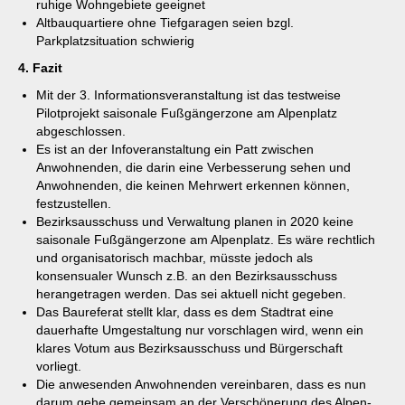
ruhige Wohngebiete geeignet
Altbauquartiere ohne Tiefgaragen seien bzgl.
Parkplatzsituation schwierig
4.
Fazit
Mit der 3. Informationsveranstaltung ist das testweise
Pilotprojekt saisonale Fußgängerzone am Alpenplatz
abgeschlossen.
Es ist an der Infoveranstaltung ein Patt zwischen
Anwohnenden, die darin eine Verbesserung sehen und
Anwohnenden, die keinen Mehrwert erkennen können,
festzustellen.
Bezirksausschuss und Verwaltung planen in 2020 keine
saisonale Fußgängerzone am Alpenplatz. Es wäre rechtlich
und organisatorisch machbar, müsste jedoch als
konsensualer Wunsch z.B. an den Bezirksausschuss
herangetragen werden. Das sei aktuell nicht gegeben.
Das Baureferat stellt klar, dass es dem Stadtrat eine
dauerhafte Umgestaltung nur vorschlagen wird, wenn ein
klares Votum aus Bezirksausschuss und Bürgerschaft
vorliegt.
Die anwesenden Anwohnenden vereinbaren, dass es nun
darum gehe gemeinsam an der Verschönerung des Alpen-