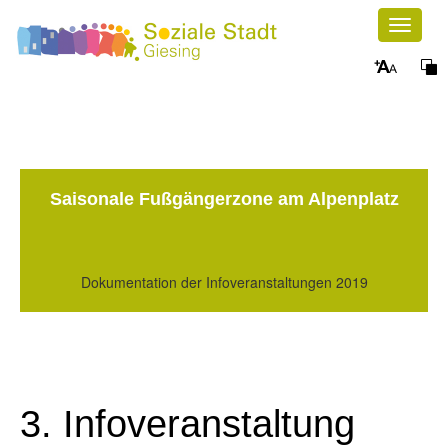
Toggle
navigat
Saisonale Fußgängerzone am Alpenplatz
Dokumentation der Infoveranstaltungen 2019
3. Infoveranstaltung