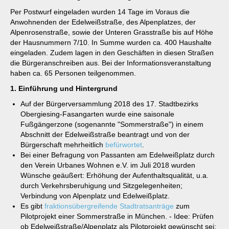
Per Postwurf eingeladen wurden 14 Tage im Voraus die
Anwohnenden der Edelweißstraße, des Alpenplatzes, der
Alpenrosenstraße, sowie der Unteren Grasstraße bis auf Höhe
der Hausnummern 7/10. In Summe wurden ca. 400 Haushalte
eingeladen. Zudem lagen in den Geschäften in diesen Straßen
die Bürgeranschreiben aus. Bei der Informationsveranstaltung
haben ca. 65 Personen teilgenommen.
1. Einführung und Hintergrund
Auf der Bürgerversammlung 2018 des 17. Stadtbezirks
Obergiesing-Fasangarten wurde eine saisonale
Fußgängerzone (sogenannte "Sommerstraße") in einem
Abschnitt der Edelweißstraße beantragt und von der
Bürgerschaft mehrheitlich
befürwortet
.
Bei einer Befragung von Passanten am Edelweißplatz durch
den Verein Urbanes Wohnen e.V. im Juli 2018 wurden
Wünsche geäußert: Erhöhung der Aufenthaltsqualität, u.a.
durch Verkehrsberuhigung und Sitzgelegenheiten;
Verbindung von Alpenplatz und Edelweißplatz.
Es gibt
fraktionsübergreifende Stadtratsanträge
zum
Pilotprojekt einer Sommerstraße in München. - Idee: Prüfen
ob Edelweißstraße/Alpenplatz als Pilotprojekt gewünscht sei;