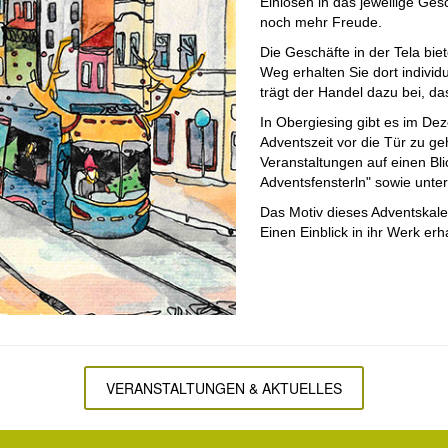
Ein­lösen­ in das jeweilige Ge
noch mehr Freude.
Die Geschäfte in der Tela biete
Weg erhalten Sie dort ­individu
trägt der ­Handel dazu bei, da
In Obergiesing gibt es im Dez
Adventszeit vor die Tür zu ­ge
Veranstaltungen­­ auf ­einen Bl
Adventsfensterln" sowie unter 
Das Motiv dieses Adventskalend
Einen Einblick in ihr Werk ­erh
VERANSTALTUNGEN & AKTUELLES