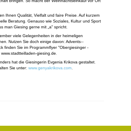
schäft bringen. So macht der Weihnachts­einkauf vor Ort
n Ihnen Qualität, ­Vielfalt und ­faire ­Preise. Auf kurzem
elle ­Beratung.­ Genauso wie ­­Soziales, ­Kultur und Sport
ss man Giesing gerne mit „a" spricht.
ember viele ­Gelegenheiten in der ­heimeligen
hen.­ ­Nutzen Sie doch einige davon: ­Advents-­
ick ­finden Sie im Programmflyer "Obergiesinger­ ­
­­www.stadtteilladen-­giesing.de.
ers hat die Giesingerin­­ ­Evgenia ­Krikova gestaltet.
alten Sie unter:
www.genyakrikova.com
.